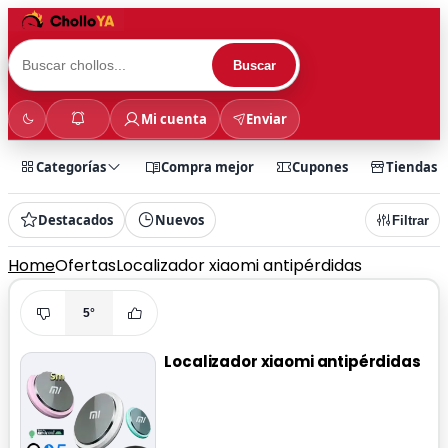
Buscar
Mi cuenta
Enviar
Categorías
Compra mejor
Cupones
Tiendas
Destacados
Nuevos
Filtrar
Home
Ofertas
Localizador xiaomi antipérdidas
5°
Localizador xiaomi antipérdidas