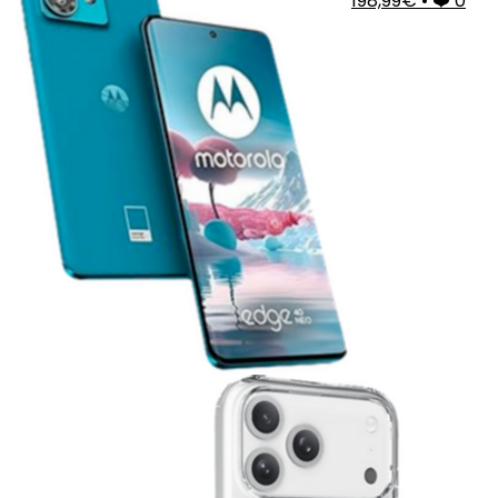
198,99€
•
❤️ 0