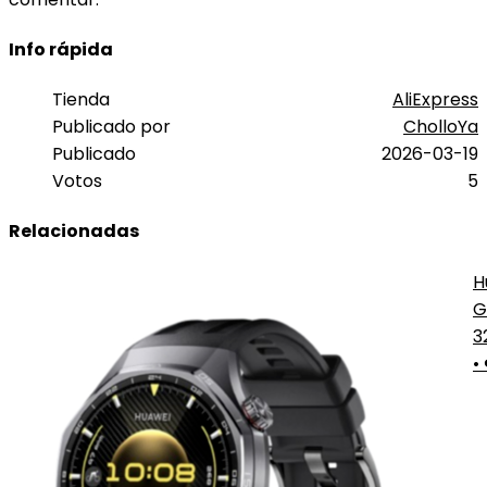
Info rápida
Tienda
AliExpress
Publicado por
CholloYa
Publicado
2026-03-19
Votos
5
Relacionadas
H
G
P
3
•