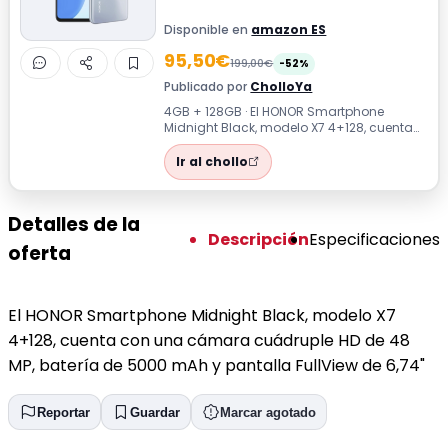
Disponible en
amazon ES
95,50€
199,00€
-52%
Publicado por
CholloYa
4GB + 128GB · El HONOR Smartphone
Midnight Black, modelo X7 4+128, cuenta
con una cámara cuádruple HD de 48 MP,
bater...
Ir al chollo
Detalles de la
Descripción
Especificaciones
oferta
El HONOR Smartphone Midnight Black, modelo X7
4+128, cuenta con una cámara cuádruple HD de 48
MP, batería de 5000 mAh y pantalla FullView de 6,74"
Reportar
Guardar
Marcar agotado