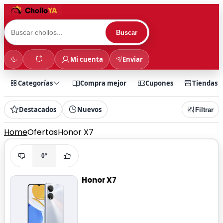
Buscar
Mi cuenta
Enviar
Categorías
Compra mejor
Cupones
Tiendas
Destacados
Nuevos
Filtrar
Home
Ofertas
Honor X7
0°
Honor X7