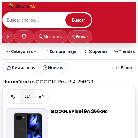
Buscar
Mi cuenta
Enviar
Categorías
Compra mejor
Cupones
Tiendas
Destacados
Nuevos
Filtrar
Home
Ofertas
GOOGLE Pixel 9A 256GB
11°
GOOGLE Pixel 9A 256GB