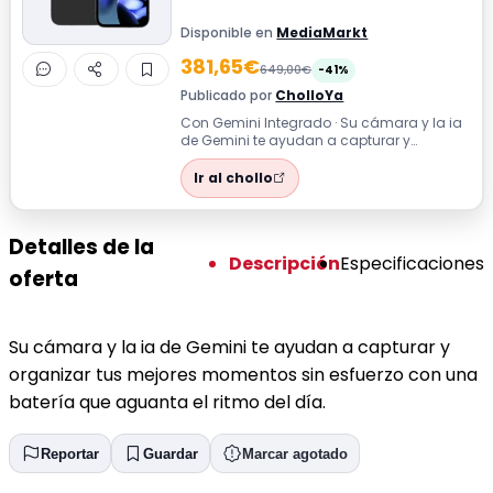
Disponible en
MediaMarkt
381,65€
649,00€
-41%
Publicado por
CholloYa
Con Gemini Integrado · Su cámara y la ia
de Gemini te ayudan a capturar y
organizar tus mejores momentos sin
esfuerzo...
Ir al chollo
Detalles de la
Descripción
Especificaciones
oferta
Su cámara y la ia de Gemini te ayudan a capturar y
organizar tus mejores momentos sin esfuerzo con una
batería que aguanta el ritmo del día.
Reportar
Guardar
Marcar agotado