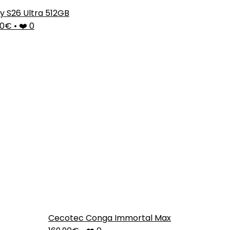
y S26 Ultra 512GB
,00€
•
❤️ 0
Cecotec Conga Immortal Max