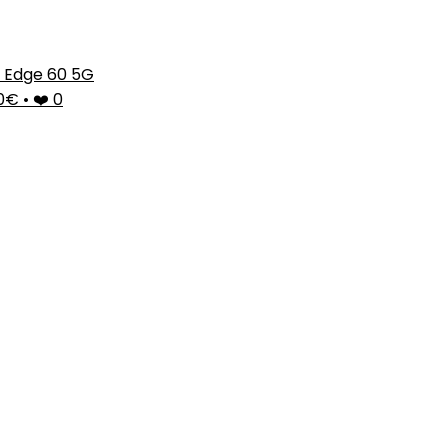
 Edge 60 5G
00€
•
❤️ 0