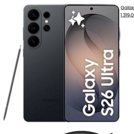
Galax
1.319