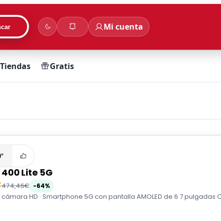
Mi cuenta
car
Tiendas
Gratis
0°
400 Lite 5G
€
474,46€
-64%
 cámara HD · Smartphone 5G con pantalla AMOLED de 6 7 pulgadas Cám