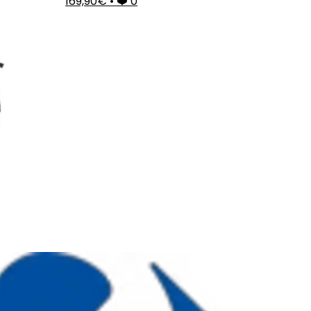
169,90€
•
❤️ 0