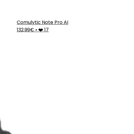
Comulytic Note Pro AI
132,99€
•
❤️ 17