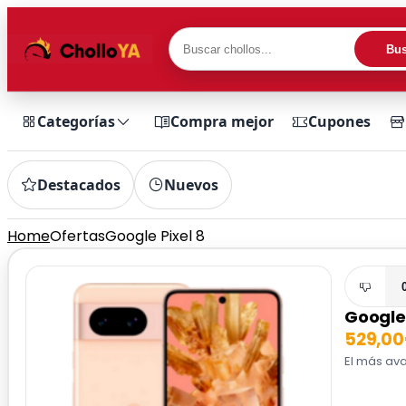
Bus
Categorías
Compra mejor
Cupones
Destacados
Nuevos
Home
Ofertas
Google Pixel 8
Google 
529,0
El más ava