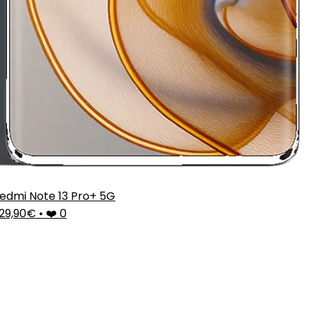
edmi Note 13 Pro+ 5G
29,90€
•
❤️ 0