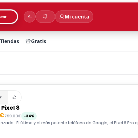
Mi cuenta
car
Tiendas
Gratis
0°
Pixel 8
0€
799,00€
-34%
nzado · El último y el más potente teléfono de Google, el Pixel 8 Pro q