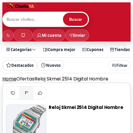
Buscar
Mi cuenta
Enviar
Categorías
Compra mejor
Cupones
Tiendas
Destacados
Nuevos
Filtrar
Home
Ofertas
Reloj Skmei 2514 Digital Hombre
7°
Reloj Skmei 2514 Digital Hombre