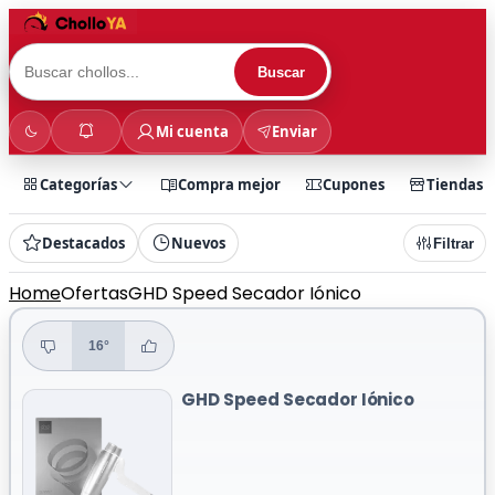
Buscar
Mi cuenta
Enviar
Categorías
Compra mejor
Cupones
Tiendas
Destacados
Nuevos
Filtrar
Home
Ofertas
GHD Speed Secador Iónico
16°
GHD Speed Secador Iónico