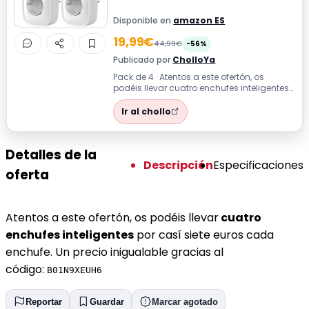
Disponible en
amazon ES
19,99€
44,99€
-56%
Publicado por
CholloYa
Pack de 4 · Atentos a este ofertón, os
podéis llevar cuatro enchufes inteligentes
por casí siete euros cada enchufe. ...
Ir al chollo
Detalles de la
Descripción
Especificaciones
oferta
Atentos a este ofertón, os podéis llevar
cuatro
enchufes inteligentes
por casí siete euros cada
enchufe. Un precio inigualable gracias al
código:
B01N9XEUH6
Reportar
Guardar
Marcar agotado