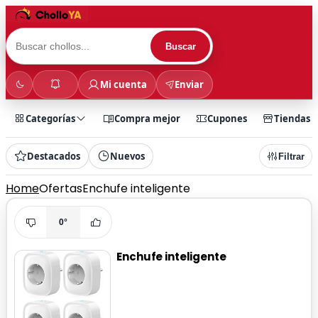
Buscar
Mi cuenta
Enviar
Categorías
Compra mejor
Cupones
Tiendas
Destacados
Nuevos
Filtrar
Home
Ofertas
Enchufe inteligente
0°
Enchufe inteligente