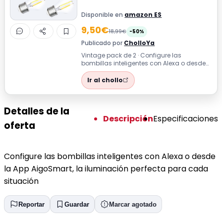
Disponible en
amazon ES
9,50€
18,99€
-50%
Publicado por
CholloYa
Vintage pack de 2 · Configure las
bombillas inteligentes con Alexa o desde
la App AigoSmart, la iluminación
perfecta...
Ir al chollo
Detalles de la
Descripción
Especificaciones
oferta
Configure las bombillas inteligentes con Alexa o desde
la App AigoSmart, la iluminación perfecta para cada
situación
Reportar
Guardar
Marcar agotado