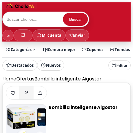
Buscar
Mi cuenta
Enviar
Categorías
Compra mejor
Cupones
Tiendas
Destacados
Nuevos
Filtrar
Home
Ofertas
Bombilla inteligente Aigostar
0°
Bombilla inteligente Aigostar