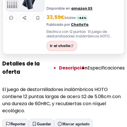
Disponible en
amazon ES
33,59€
59,99€
-44%
Publicado por
CholloYa
Electrico con 12 puntas · El juego de
destornilladores inalámbricos HOTO
contiene 12 puntas largas de acero S2 de
5.0...
Ir al chollo
Detalles de la
Descripción
Especificaciones
oferta
El juego de destornilladores inalámbricos HOTO
contiene 12 puntas largas de acero S2 de 5.08cm con
una dureza de 60HRC, y recubiertas con níquel
ecológico.
Reportar
Guardar
Marcar agotado