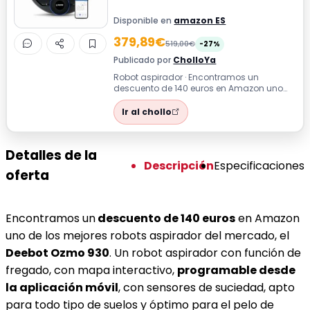
Disponible en
amazon ES
379,89€
519,00€
-27%
Publicado por
CholloYa
Robot aspirador · Encontramos un
descuento de 140 euros en Amazon uno
de los mejores robots aspirador del
mercado, el...
Ir al chollo
Detalles de la
Descripción
Especificaciones
oferta
Encontramos un
descuento de 140 euros
en Amazon
uno de los mejores robots aspirador del mercado, el
Deebot Ozmo 930
. Un robot aspirador con función de
fregado, con mapa interactivo,
programable desde
la aplicación móvil
, con sensores de suciedad, apto
para todo tipo de suelos y óptimo para el pelo de