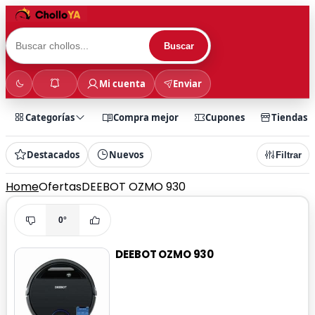
Buscar
Mi cuenta
Enviar
Categorías
Compra mejor
Cupones
Tiendas
Destacados
Nuevos
Filtrar
Home
Ofertas
DEEBOT OZMO 930
0°
DEEBOT OZMO 930