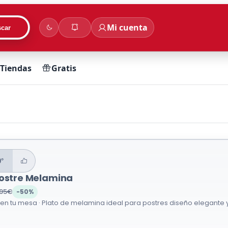
Mi cuenta
car
Tiendas
Gratis
0°
Postre Melamina
,95€
-50%
en tu mesa · Plato de melamina ideal para postres diseño elegante y