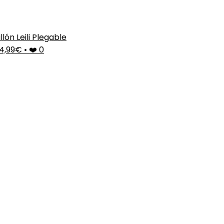
illón Leili Plegable
4,99€
•
❤️ 0