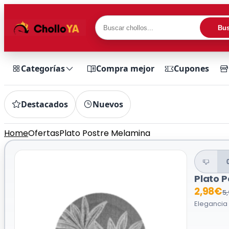
Bus
Categorías
Compra mejor
Cupones
Destacados
Nuevos
Home
Ofertas
Plato Postre Melamina
Plato 
2,98€
5
Elegancia 