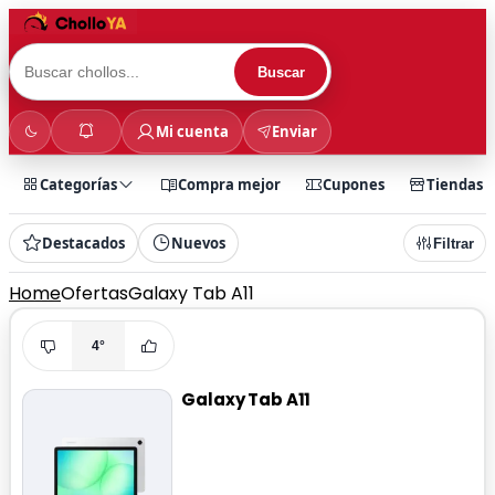
Buscar
Mi cuenta
Enviar
Categorías
Compra mejor
Cupones
Tiendas
Destacados
Nuevos
Filtrar
Home
Ofertas
Galaxy Tab A11
4°
Galaxy Tab A11