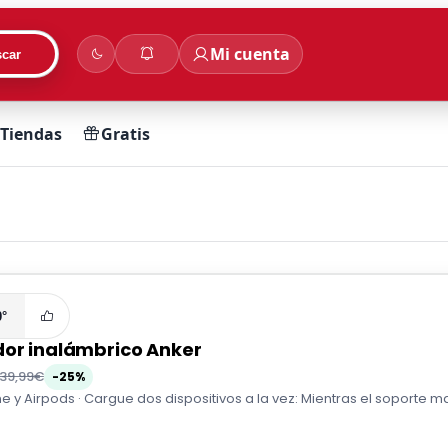
Mi cuenta
car
Tiendas
Gratis
0°
or inalámbrico Anker
39,99€
-25%
e y Airpods · Cargue dos dispositivos a la vez: Mientras el soporte m