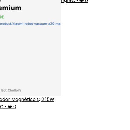
19,99€
•
❤️ 0
ador Magnético Qi2 15W
9€
•
❤️ 0