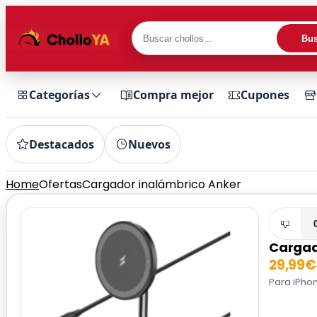
Bus
Categorías
Compra mejor
Cupones
Destacados
Nuevos
Home
Ofertas
Cargador inalámbrico Anker
Cargad
29,99€
Para iPhon