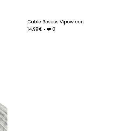
Cable Baseus Vipow con
14,99€
•
❤️ 0