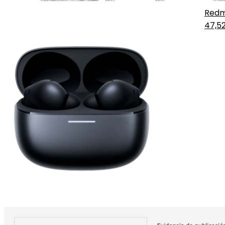
Redm
47,5