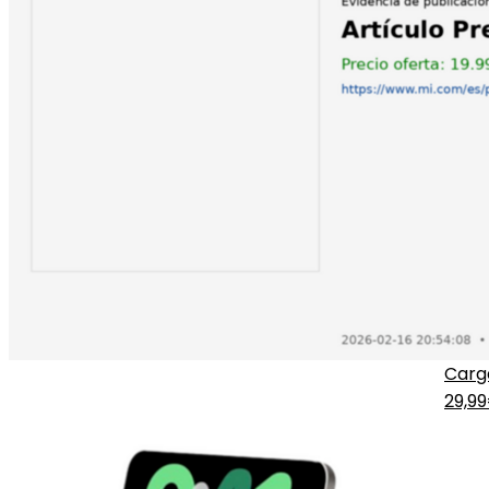
Carg
29,9