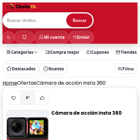
Buscar
Mi cuenta
Enviar
Categorías
Compra mejor
Cupones
Tiendas
Destacados
Nuevos
Filtrar
Home
Ofertas
Cámara de acción Insta 360
0°
Cámara de acción Insta 360