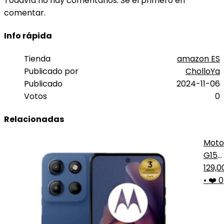
Todavía no hay comentarios. Sé el primero en
comentar.
Info rápida
Tienda
amazon ES
Publicado por
CholloYa
Publicado
2024-11-06
Votos
0
Relacionadas
Moto
G15
Azul
129,
256
•
❤️ 0