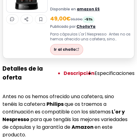
Disponible en
amazon ES
49,00€
99,99€
-51%
Publicado por
CholloYa
Para cápsulas L'or | Nespresso · Antes no os
hemos ofrecido una cafetera, sino
tenéis la cafetera Philips que os trae...
Ir al chollo
Detalles de la
Descripción
Especificaciones
oferta
Antes no os hemos ofrecido una cafetera, sino
tenéis la cafetera
Philips
que os traemos a
continuación es compatible con los sistemas
L'or y
Nespresso
para que tengáis las mejores variedades
de cápsulas y la garantía de
Amazon
en este
producto.