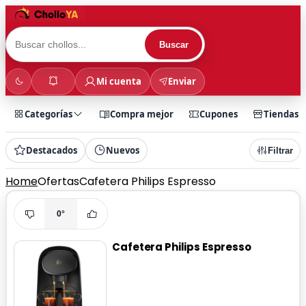
Buscar
Mi cuenta
Enviar
Categorías
Compra mejor
Cupones
Tiendas
Destacados
Nuevos
Filtrar
Home
Ofertas
Cafetera Philips Espresso
0°
Cafetera Philips Espresso