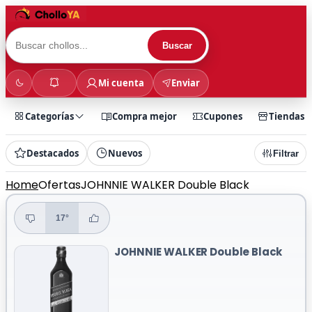
Buscar
Mi cuenta
Enviar
Categorías
Compra mejor
Cupones
Tiendas
Destacados
Nuevos
Filtrar
Home
Ofertas
JOHNNIE WALKER Double Black
17°
JOHNNIE WALKER Double Black