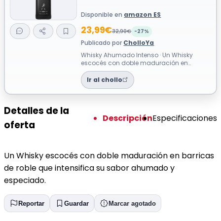
Disponible en
amazon ES
23,99€
32,90€
-27%
Publicado por
CholloYa
Whisky Ahumado Intenso · Un Whisky
escocés con doble maduración en
barricas de roble que intensifica su sabor
ahumado...
Ir al chollo
Detalles de la
Descripción
Especificaciones
oferta
Un Whisky escocés con doble maduración en barricas
de roble que intensifica su sabor ahumado y
especiado.
Reportar
Guardar
Marcar agotado