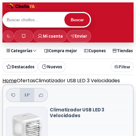
Buscar
Mi cuenta
Enviar
Categorías
Compra mejor
Cupones
Tiendas
Destacados
Nuevos
Filtrar
Home
Ofertas
Climatizador USB LED 3 Velocidades
13°
Climatizador USB LED 3
Velocidades