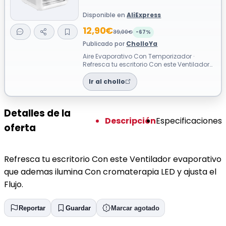
Disponible en
AliExpress
12,90€
39,00€
-67%
Publicado por
CholloYa
Aire Evaporativo Con Temporizador ·
Refresca tu escritorio Con este Ventilador
evaporativo que ademas ilumina Con
cro...
Ir al chollo
Detalles de la
Descripción
Especificaciones
oferta
Refresca tu escritorio Con este Ventilador evaporativo
que ademas ilumina Con cromaterapia LED y ajusta el
Flujo.
Reportar
Guardar
Marcar agotado