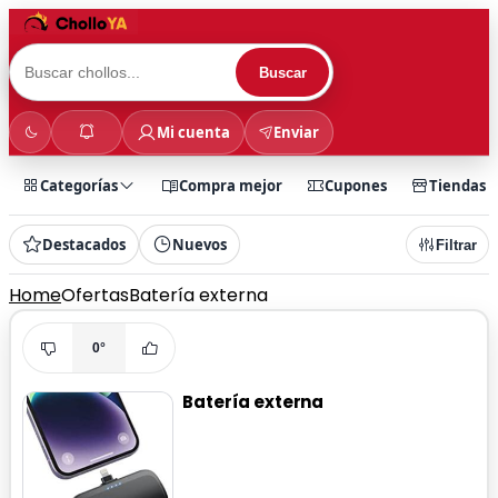
Buscar
Mi cuenta
Enviar
Categorías
Compra mejor
Cupones
Tiendas
Destacados
Nuevos
Filtrar
Home
Ofertas
Batería externa
0°
Batería externa