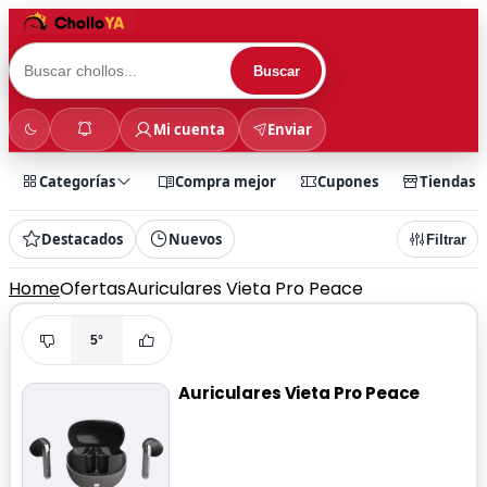
Buscar
Mi cuenta
Enviar
Categorías
Compra mejor
Cupones
Tiendas
Destacados
Nuevos
Filtrar
Home
Ofertas
Auriculares Vieta Pro Peace
5°
Auriculares Vieta Pro Peace