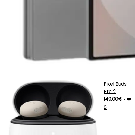
Pixel Buds
Pro 2
149,00€
•
❤️
0