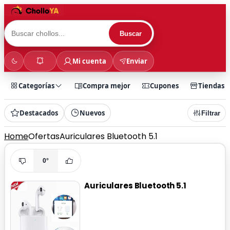
Buscar
Mi cuenta
Enviar
Categorías
Compra mejor
Cupones
Tiendas
Destacados
Nuevos
Filtrar
Home
Ofertas
Auriculares Bluetooth 5.1
0°
Auriculares Bluetooth 5.1