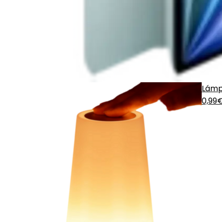
Lámp
0,99