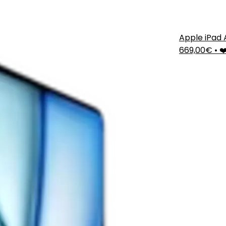
Apple iPad A
669,00€
•
❤