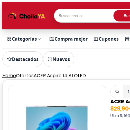
Bus
Categorías
Compra mejor
Cupones
Destacados
Nuevos
Home
Ofertas
ACER Aspire 14 AI OLED
1
ACER As
829,9
Ultra 5, 1