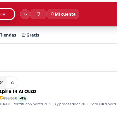
Mi cuenta
car
Tiendas
Gratis
0°
pire 14 AI OLED
0€
899,90€
-8%
6GB RAM · Portátil con pantalla OLED y procesador INTEL Core Ultra para 