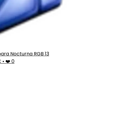
ara Nocturna RGB 13
€
•
❤️ 0