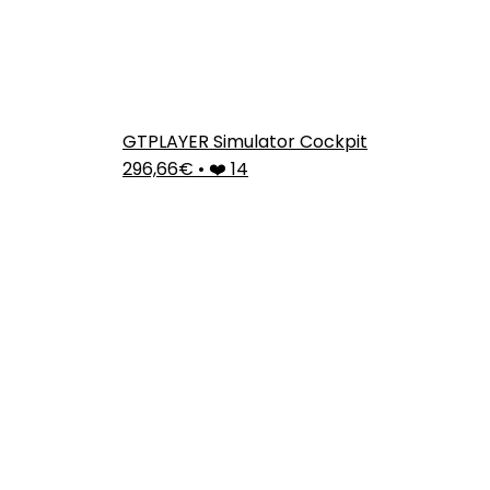
GTPLAYER Simulator Cockpit
296,66€
•
❤️ 14