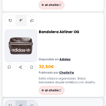
entrenamiento ideal para cualquier
rutina...
Ir al chollo
0°
Bandolera Airliner OG
Disponible en
Adidas
32,50€
Publicado por
CholloYa
Estilo clásico organizado · Bolso
bandolera de piel sintética con diseño
estructurado e icónico Ideal para
organizar ...
Ir al chollo
0°