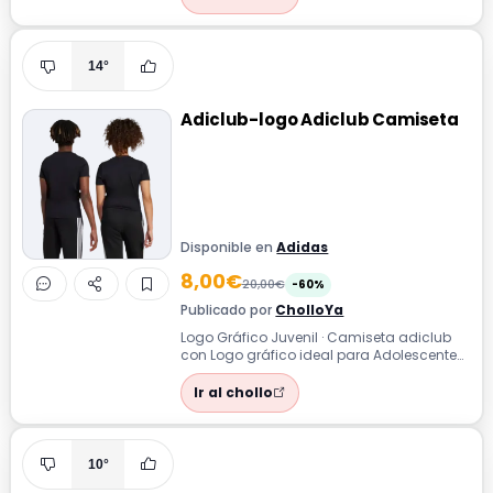
14°
Adiclub-logo Adiclub Camiseta
Disponible en
Adidas
8,00€
20,00€
-60%
Publicado por
CholloYa
Logo Gráfico Juvenil · Camiseta adiclub
con Logo gráfico ideal para Adolescentes
que buscan un look deportivo y cómod...
Ir al chollo
10°