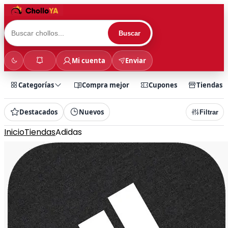
Buscar
Mi cuenta
Enviar
Categorías
Compra mejor
Cupones
Tiendas
Destacados
Nuevos
Filtrar
Inicio
Tiendas
Adidas