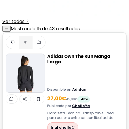
Ver todas
Mostrando 15 de 43 resultados
4°
Adidas Own The Run Manga
Larga
Disponible en
Adidas
27,00€
45,00€
-40%
Publicado por
CholloYa
Camiseta Técnica Transpirable · Ideal
para correr o entrenar con libertad de
movimiento gracias a su tejido transpira...
Ir al chollo