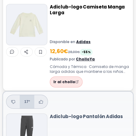
Adiclub-logo Camiseta Manga
Larga
Disponible en
Adidas
12,60€
28,00€
-55%
Publicado por
CholloYa
Cómoda y Térmica · Camiseta de manga
larga adidas que mantiene a los niños
cómodos y abrigados en el día a día.
Ir al chollo
17°
Adiclub-logo Pantalón Adidas