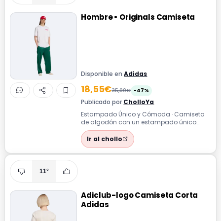
Hombre • Originals Camiseta
Disponible en
Adidas
18,55€
35,00€
-47%
Publicado por
CholloYa
Estampado Único y Cómoda · Camiseta
de algodón con un estampado único
ideal para darle un toque fresco y
personal a t...
Ir al chollo
11°
Adiclub-logo Camiseta Corta
Adidas