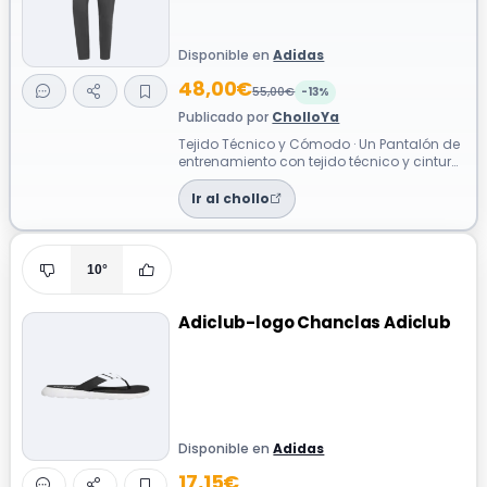
Disponible en
Adidas
48,00€
55,00€
-13%
Publicado por
CholloYa
Tejido Técnico y Cómodo · Un Pantalón de
entrenamiento con tejido técnico y cintura
elástica que se adapta a tus movi...
Ir al chollo
10°
Adiclub-logo Chanclas Adiclub
Disponible en
Adidas
17,15€