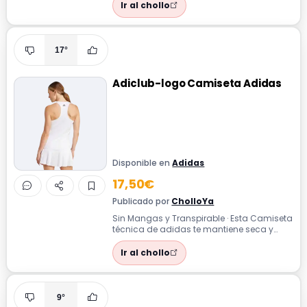
Ir al chollo
17°
Adiclub-logo Camiseta Adidas
Disponible en
Adidas
17,50€
Publicado por
CholloYa
Sin Mangas y Transpirable · Esta Camiseta
técnica de adidas te mantiene seca y
cómoda durante el entrenamiento
gracia...
Ir al chollo
9°