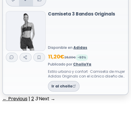
Camiseta 3 Bandas Originals
Disponible en
Adidas
11,20€
28,00€
-60%
Publicado por
CholloYa
Estilo urbano y confort · Camiseta de mujer
Adidas Originals con el icónico diseño de
tres bandas Estilo deportivo y ...
Ir al chollo
← Previous
1
2
3
Next →