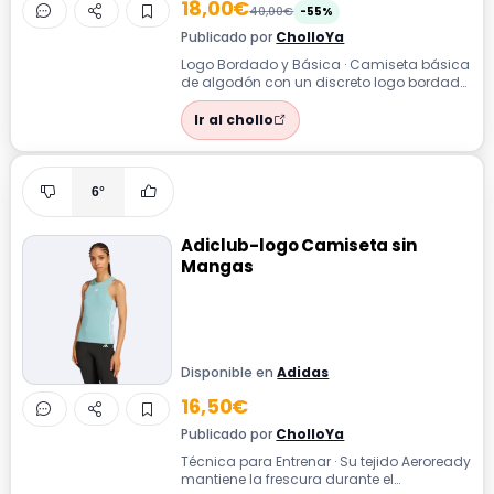
18,00€
40,00€
-55%
Publicado por
CholloYa
Logo Bordado y Básica · Camiseta básica
de algodón con un discreto logo bordado
perfecta para combinar con cualquier ...
Ir al chollo
6°
Adiclub-logo Camiseta sin
Mangas
Disponible en
Adidas
16,50€
Publicado por
CholloYa
Técnica para Entrenar · Su tejido Aeroready
mantiene la frescura durante el