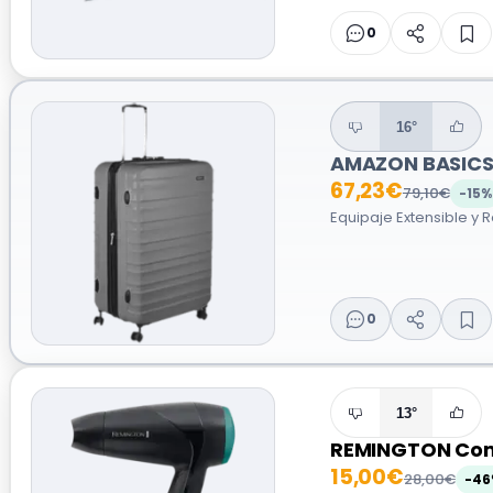
0
16°
AMAZON BASICS
67,23€
79,10€
-15%
Equipaje Extensible y 
0
13°
REMINGTON Com
15,00€
28,00€
-46