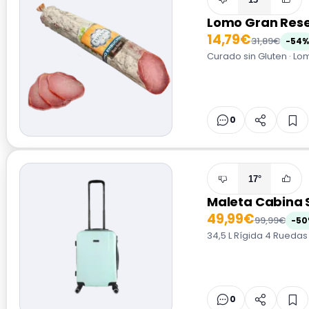
Lomo Gran Rese
14,79€
31,89€
-54%
Curado sin Gluten · Lo
0
17°
Maleta Cabina 
49,99€
99,99€
-50
34,5 L Rígida 4 Ruedas
0