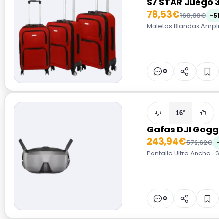
S7 STAR Juego 3
78,53€
160,00€
-5
Maletas Blandas Ampliab
0
16°
Gafas DJI Gogg
243,94€
572,62€
Pantalla Ultra Ancha ·
0