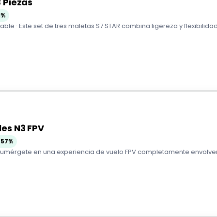
 Piezas
1%
le · Este set de tres maletas S7 STAR combina ligereza y flexibilidad p
les N3 FPV
-57%
 Sumérgete en una experiencia de vuelo FPV completamente envolvente