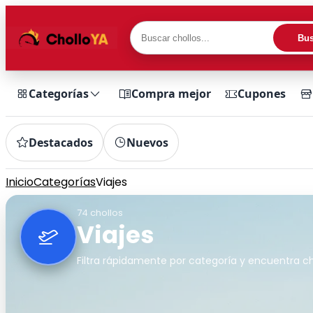
Bus
Categorías
Compra mejor
Cupones
Destacados
Nuevos
Inicio
Categorías
Viajes
74 chollos
Viajes
Filtra rápidamente por categoría y encuentra ch