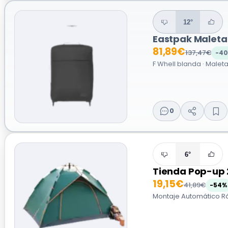
12°
Eastpak Maleta
81,89€
137,47€
-4
F Whell blanda · Malet
0
6°
Tienda Pop-up 
19,15€
41,89€
-54%
Montaje Automático Rá