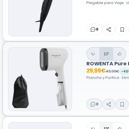
Plegable para Viaje · L
0
13°
ROWENTA Pure P
29,99€
49,99€
-40
Plancha y Purifica · El
0
13°