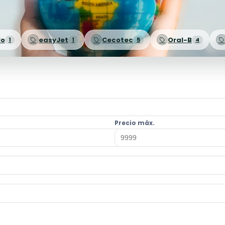
lo
easyJet
Cecotec
Oral-B
1
1
5
4
Precio máx.