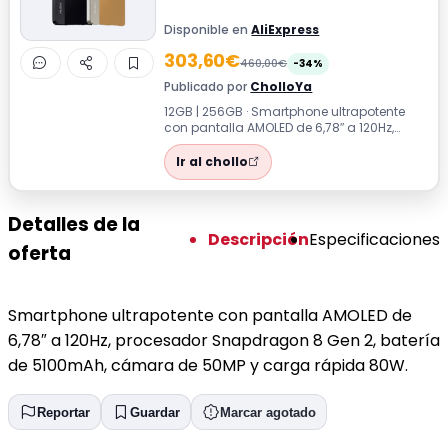
Disponible en
AliExpress
303,60€
460,00€
-34%
Publicado por
CholloYa
12GB | 256GB · Smartphone ultrapotente
con pantalla AMOLED de 6,78″ a 120Hz,
procesador Snapdragon 8 Gen 2, batería
d...
Ir al chollo
Detalles de la
Descripción
Especificaciones
oferta
Smartphone ultrapotente con pantalla AMOLED de
6,78″ a 120Hz, procesador Snapdragon 8 Gen 2, batería
de 5100mAh, cámara de 50MP y carga rápida 80W.
Reportar
Guardar
Marcar agotado