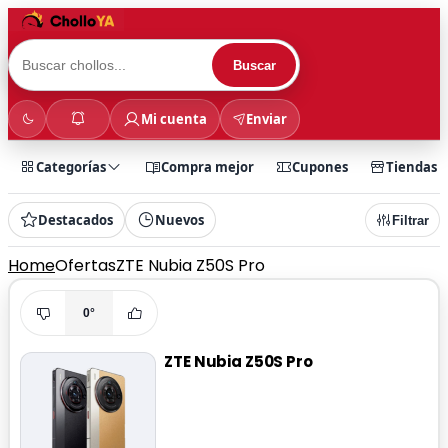
Buscar
Mi cuenta
Enviar
Categorías
Compra mejor
Cupones
Tiendas
Destacados
Nuevos
Filtrar
Home
Ofertas
ZTE Nubia Z50S Pro
0°
ZTE Nubia Z50S Pro