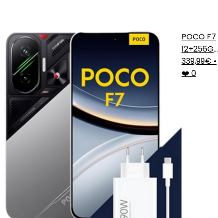
POCO F7
12+256G
Plata
339,99€
•
❤️ 0