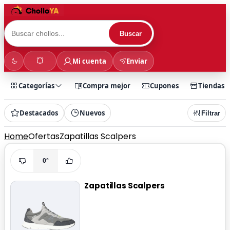
Buscar
Mi cuenta
Enviar
Categorías
Compra mejor
Cupones
Tiendas
Destacados
Nuevos
Filtrar
Home
Ofertas
Zapatillas Scalpers
0°
Zapatillas Scalpers