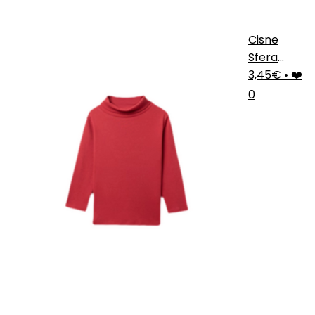
Cisne
Sfera
Infantil
3,45€
•
❤️
0