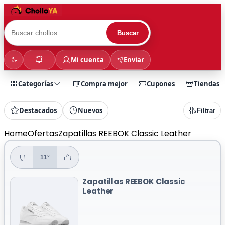
Buscar
Mi cuenta
Enviar
Categorías
Compra mejor
Cupones
Tiendas
Destacados
Nuevos
Filtrar
Home
Ofertas
Zapatillas REEBOK Classic Leather
11°
Zapatillas REEBOK Classic
Leather