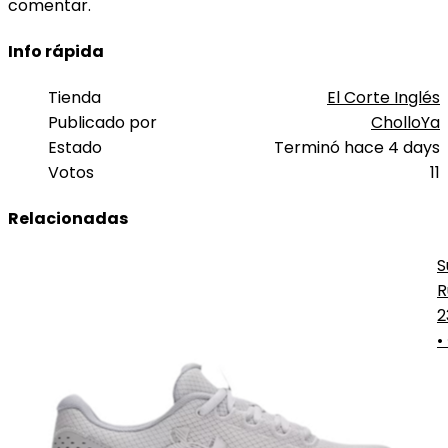
comentar.
Info rápida
Tienda
El Corte Inglés
Publicado por
CholloYa
Estado
Terminó hace 4 days
Votos
11
Relacionadas
S
R
M
2
•