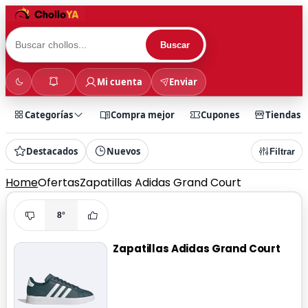
Buscar
Mi cuenta
Enviar
Categorías
Compra mejor
Cupones
Tiendas
Destacados
Nuevos
Filtrar
Home
Ofertas
Zapatillas Adidas Grand Court
8°
Zapatillas Adidas Grand Court