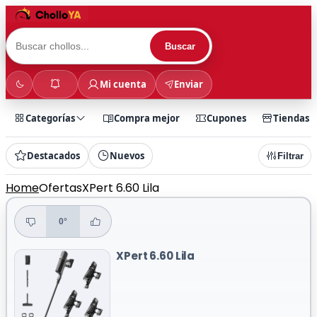
Buscar
Mi cuenta
Enviar
Categorías
Compra mejor
Cupones
Tiendas
Destacados
Nuevos
Filtrar
Home
Ofertas
XPert 6.60 Lila
0°
XPert 6.60 Lila