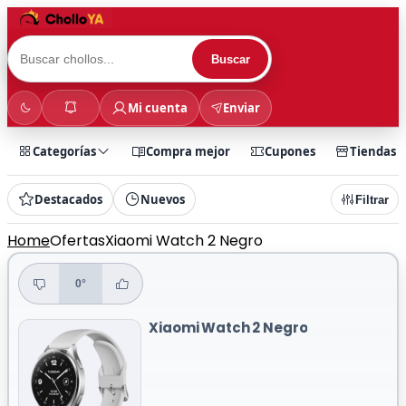
Buscar
Mi cuenta
Enviar
Categorías
Compra mejor
Cupones
Tiendas
Destacados
Nuevos
Filtrar
Home
Ofertas
Xiaomi Watch 2 Negro
0°
Xiaomi Watch 2 Negro