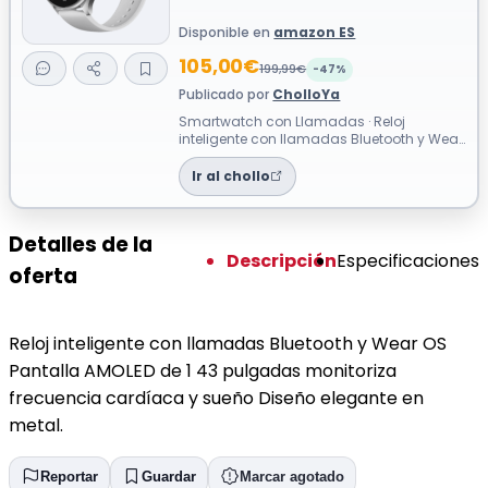
Disponible en
amazon ES
105,00€
199,99€
-47%
Publicado por
CholloYa
Smartwatch con Llamadas · Reloj
inteligente con llamadas Bluetooth y Wear
OS Pantalla AMOLED de 1 43 pulgadas
monitor...
Ir al chollo
Detalles de la
Descripción
Especificaciones
oferta
Reloj inteligente con llamadas Bluetooth y Wear OS
Pantalla AMOLED de 1 43 pulgadas monitoriza
frecuencia cardíaca y sueño Diseño elegante en
metal.
Reportar
Guardar
Marcar agotado