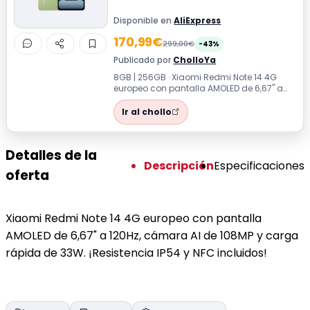
Disponible en
AliExpress
170,99€
299,00€
-43%
Publicado por
CholloYa
8GB | 256GB · Xiaomi Redmi Note 14 4G
europeo con pantalla AMOLED de 6,67" a
120Hz, cámara AI de 108MP y carga
rápida...
Ir al chollo
Detalles de la
Descripción
Especificaciones
oferta
Xiaomi Redmi Note 14 4G europeo con pantalla
AMOLED de 6,67" a 120Hz, cámara AI de 108MP y carga
rápida de 33W. ¡Resistencia IP54 y NFC incluidos!