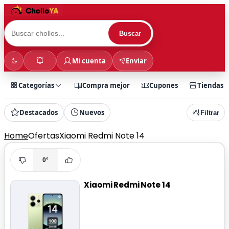
Buscar
Mi cuenta
Enviar
Categorías
Compra mejor
Cupones
Tiendas
Destacados
Nuevos
Filtrar
Home
Ofertas
Xiaomi Redmi Note 14
0°
Xiaomi Redmi Note 14