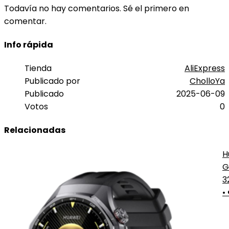
Todavía no hay comentarios. Sé el primero en
comentar.
Info rápida
Tienda
AliExpress
Publicado por
CholloYa
Publicado
2025-06-09
Votos
0
Relacionadas
H
G
P
3
•