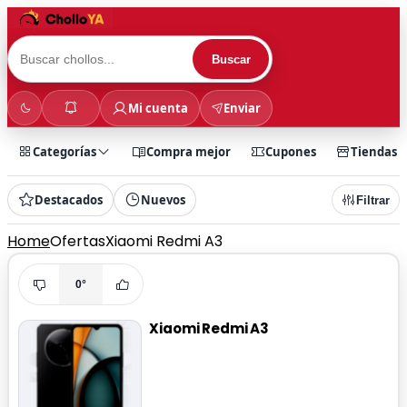
Buscar
Mi cuenta
Enviar
Categorías
Compra mejor
Cupones
Tiendas
Destacados
Nuevos
Filtrar
Home
Ofertas
Xiaomi Redmi A3
0°
Xiaomi Redmi A3