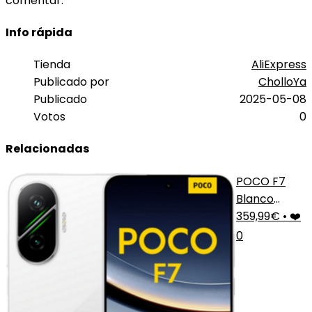
comentar.
Info rápida
Tienda
AliExpress
Publicado por
CholloYa
Publicado
2025-05-08
Votos
0
Relacionadas
POCO F7
Blanco
Premium
359,99€
•
❤️
0