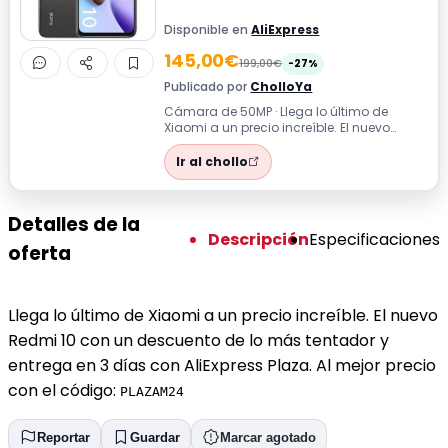
Disponible en
AliExpress
145,00€
199,00€
-27%
Publicado por
CholloYa
Cámara de 50MP · Llega lo último de
Xiaomi a un precio increíble. El nuevo
Redmi 10 con un descuento de lo más
tentad...
Ir al chollo
Detalles de la
Descripción
Especificaciones
oferta
Llega lo último de Xiaomi a un precio increíble. El nuevo
Redmi 10 con un descuento de lo más tentador y
entrega en 3 días con AliExpress Plaza. Al mejor precio
con el código:
PLAZAM24
Reportar
Guardar
Marcar agotado