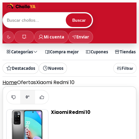
Buscar
Mi cuenta
Enviar
Categorías
Compra mejor
Cupones
Tiendas
Destacados
Nuevos
Filtrar
Home
Ofertas
Xiaomi Redmi 10
0°
Xiaomi Redmi 10