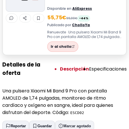
Disponible en
AliExpress
55,75€
99,00€
-44%
Publicado por
CholloYa
Renuevate · Una pulsera Xiaomi Mi Band 9
Pro con pantalla AMOLED de 1,74 pulgadas,
monitoreo de ritmo cardíaco y oxíg...
Ir al chollo
Detalles de la
Descripción
Especificaciones
oferta
Una pulsera Xiaomi Mi Band 9 Pro con pantalla
AMOLED de 1,74 pulgadas, monitoreo de ritmo
cardíaco y oxígeno en sangre, ideal para quienes
disfrutan del deporte. Código:
ESCD02
Reportar
Guardar
Marcar agotado