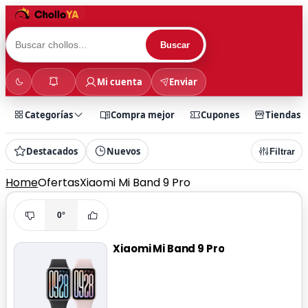
Buscar
Mi cuenta
Enviar
Categorías
Compra mejor
Cupones
Tiendas
Destacados
Nuevos
Filtrar
Home
Ofertas
Xiaomi Mi Band 9 Pro
0°
Xiaomi Mi Band 9 Pro