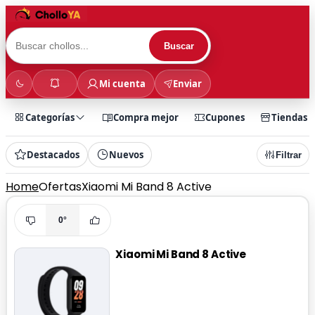
Buscar
Mi cuenta
Enviar
Categorías
Compra mejor
Cupones
Tiendas
Destacados
Nuevos
Filtrar
Home
Ofertas
Xiaomi Mi Band 8 Active
0°
Xiaomi Mi Band 8 Active