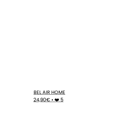
BEL AIR HOME
24,90€
•
❤️ 5