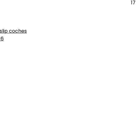
17
slip coches
16