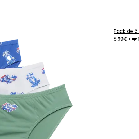
Pack de 5 
5,99€
•
❤️ 