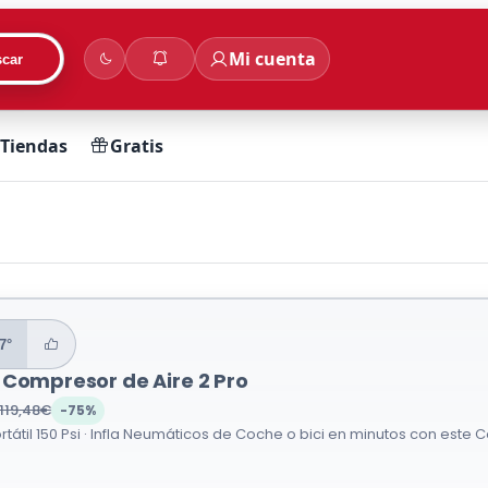
Mi cuenta
car
Tiendas
Gratis
7°
 Compresor de Aire 2 Pro
119,48€
-75%
ortátil 150 Psi · Infla Neumáticos de Coche o bici en minutos con este C