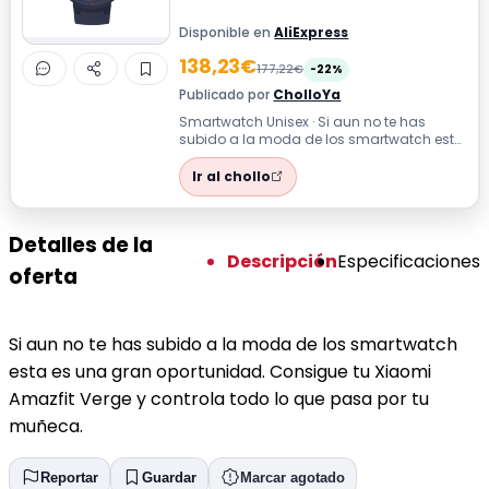
Disponible en
AliExpress
138,23€
177,22€
-22%
Publicado por
CholloYa
Smartwatch Unisex · Si aun no te has
subido a la moda de los smartwatch esta
es una gran oportunidad. Consigue tu
Xia...
Ir al chollo
Detalles de la
Descripción
Especificaciones
oferta
Si aun no te has subido a la moda de los smartwatch
esta es una gran oportunidad. Consigue tu Xiaomi
Amazfit Verge y controla todo lo que pasa por tu
muñeca.
Reportar
Guardar
Marcar agotado