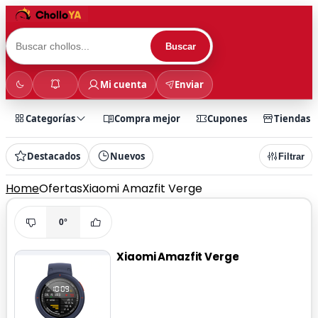
Buscar
Mi cuenta
Enviar
Categorías
Compra mejor
Cupones
Tiendas
Destacados
Nuevos
Filtrar
Home
Ofertas
Xiaomi Amazfit Verge
0°
Xiaomi Amazfit Verge