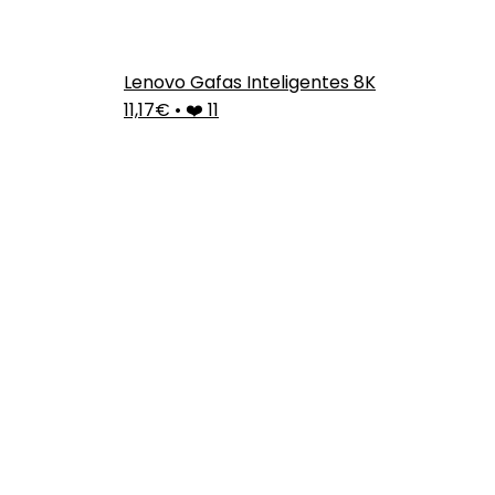
Lenovo Gafas Inteligentes 8K
11,17€
•
❤️ 11