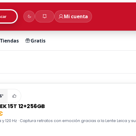
Mi cuenta
car
Tiendas
Gratis
6°
EK 15T 12+256GB
€
a y 120 Hz · Captura retratos con emoción gracias a la Lente Leica y su 