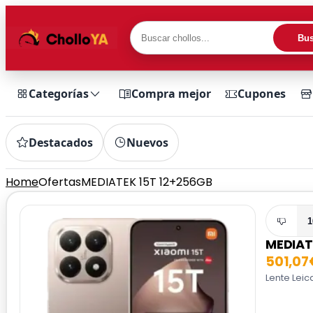
Bus
Categorías
Compra mejor
Cupones
Destacados
Nuevos
Home
Ofertas
MEDIATEK 15T 12+256GB
1
MEDIAT
501,07
Lente Leic