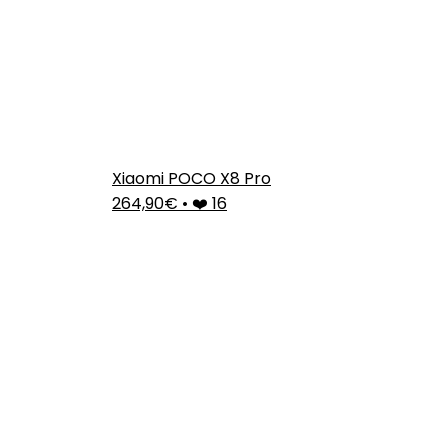
Xiaomi POCO X8 Pro
264,90€
•
❤️ 16