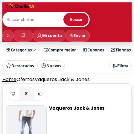
Buscar
Mi cuenta
Enviar
Categorías
Compra mejor
Cupones
Tiendas
Destacados
Nuevos
Filtrar
Home
Ofertas
Vaqueros Jack & Jones
0°
Vaqueros Jack & Jones