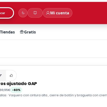
Mi cuenta
car
Tiendas
Gratis
0°
os ajustado GAP
69,95€
-60%
tallas · Vaquero con cintura alta , cierre de botón y bragueta con cremal