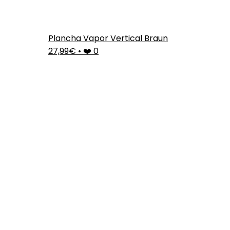
Plancha Vapor Vertical Braun
27,99€
•
❤️ 0