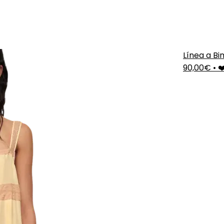
Línea a Bi
90,00€
•
❤