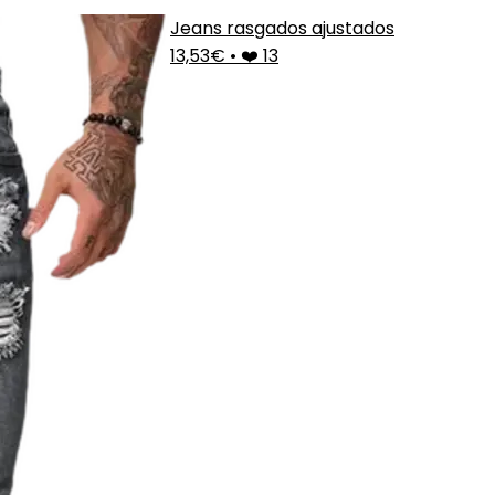
Jeans rasgados ajustados
13,53€
•
❤️ 13