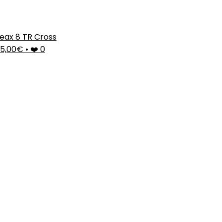
eax 8 TR Cross
5,00€
•
❤️ 0