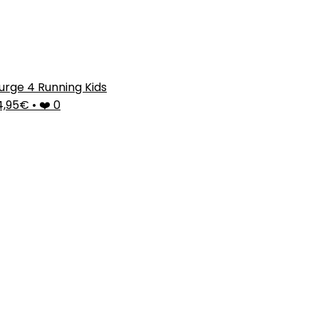
urge 4 Running Kids
4,95€
•
❤️ 0