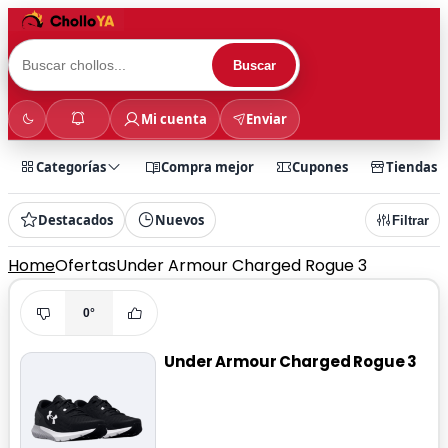
Buscar
Mi cuenta
Enviar
Categorías
Compra mejor
Cupones
Tiendas
Destacados
Nuevos
Filtrar
Home
Ofertas
Under Armour Charged Rogue 3
0°
Under Armour Charged Rogue 3