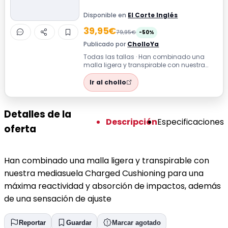
Disponible en
El Corte Inglés
39,95€
79,95€
-50%
Publicado por
CholloYa
Todas las tallas · Han combinado una
malla ligera y transpirable con nuestra
mediasuela Charged Cushioning para
una m...
Ir al chollo
Detalles de la
Descripción
Especificaciones
oferta
Han combinado una malla ligera y transpirable con
nuestra mediasuela Charged Cushioning para una
máxima reactividad y absorción de impactos, además
de una sensación de ajuste
Reportar
Guardar
Marcar agotado