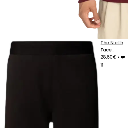
The North
Face
Joggers
28,60€
•
❤️
11