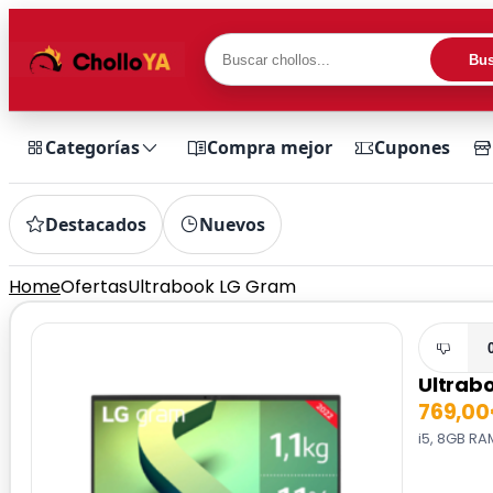
Bus
Categorías
Compra mejor
Cupones
Destacados
Nuevos
Home
Ofertas
Ultrabook LG Gram
Ultrab
769,0
i5, 8GB R