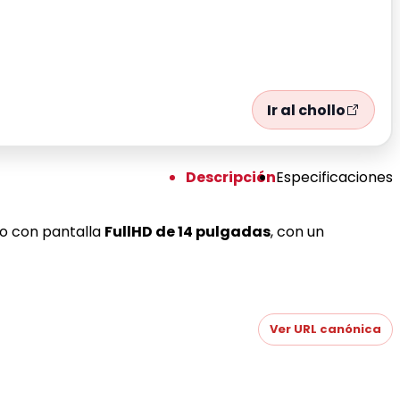
Ir al chollo
Descripción
Especificaciones
so con pantalla
FullHD de 14 pulgadas
, con un
Ver URL canónica