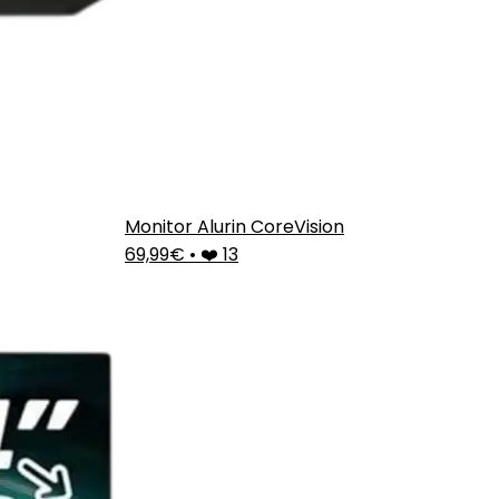
Monitor Alurin CoreVision
69,99€
•
❤️ 13