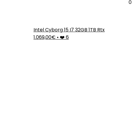
0
Intel Cyborg 15 I7 32GB 1TB Rtx
1.069,00€
•
❤️ 6