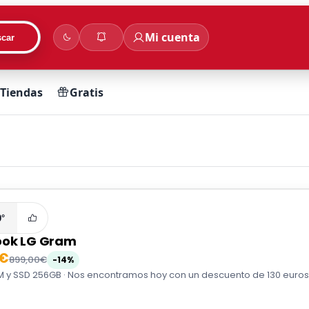
Mi cuenta
car
Tiendas
Gratis
0°
ook LG Gram
0€
899,00€
-14%
AM y SSD 256GB · Nos encontramos hoy con un descuento de 130 euros