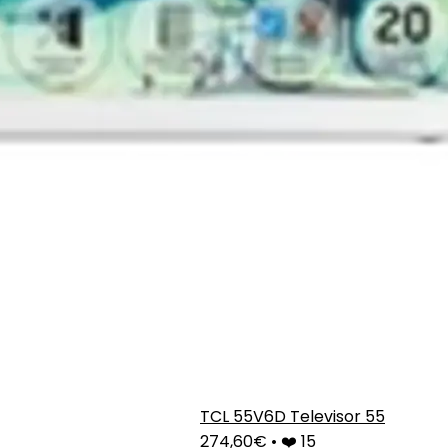
TCL 55V6D Televisor 55
274,60€
•
❤️ 15