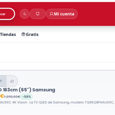
Mi cuenta
car
Tiendas
Gratis
4°
D 163cm (65") Samsung
0€
1.299,00€
-58%
UXXC 4K Vision · La TV QLED de Samsung, modelo TQ65Q8FAAUXXC, ofre