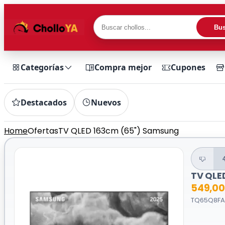
Bus
Categorías
Compra mejor
Cupones
Destacados
Nuevos
Home
Ofertas
TV QLED 163cm (65") Samsung
TV QLE
549,0
TQ65Q8FAA