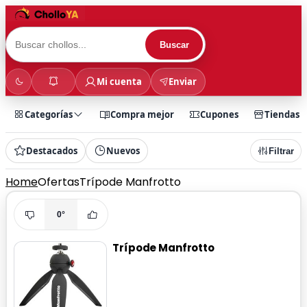
Buscar
Mi cuenta
Enviar
Categorías
Compra mejor
Cupones
Tiendas
Destacados
Nuevos
Filtrar
Home
Ofertas
Trípode Manfrotto
0°
Trípode Manfrotto