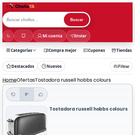
Buscar
Mi cuenta
Enviar
Categorías
Compra mejor
Cupones
Tiendas
Destacados
Nuevos
Filtrar
Home
Ofertas
Tostadora russell hobbs colours
8°
Tostadora russell hobbs colours