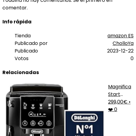
Todavía no hay comentarios. Sé el primero en
comentar.
Info rápida
Tienda
amazon ES
Publicado por
CholloYa
Publicado
2023-12-22
Votos
0
Relacionadas
Magnifica
Start
Negro
299,00€
•
❤️ 0