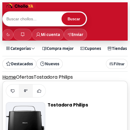
Buscar
Mi cuenta
Enviar
Categorías
Compra mejor
Cupones
Tiendas
Destacados
Nuevos
Filtrar
Home
Ofertas
Tostadora Philips
0°
Tostadora Philips