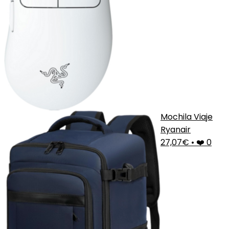
Mochila Viaje
Ryanair
27,07€
•
❤️ 0