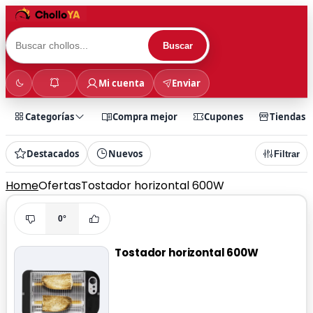
Buscar
Mi cuenta
Enviar
Categorías
Compra mejor
Cupones
Tiendas
Destacados
Nuevos
Filtrar
Home
Ofertas
Tostador horizontal 600W
0°
Tostador horizontal 600W