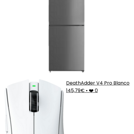
DeathAdder V4 Pro Blanco
145,79€
•
❤️ 0