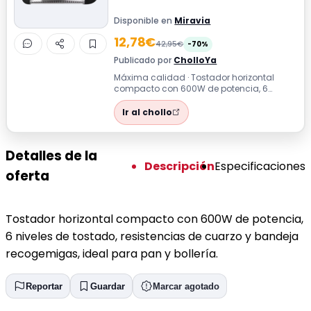
Disponible en
Miravia
12,78€
42,95€
-70%
Publicado por
CholloYa
Máxima calidad · Tostador horizontal
compacto con 600W de potencia, 6
niveles de tostado, resistencias de cuarzo
y ba...
Ir al chollo
Detalles de la
Descripción
Especificaciones
oferta
Tostador horizontal compacto con 600W de potencia,
6 niveles de tostado, resistencias de cuarzo y bandeja
recogemigas, ideal para pan y bollería.
Reportar
Guardar
Marcar agotado