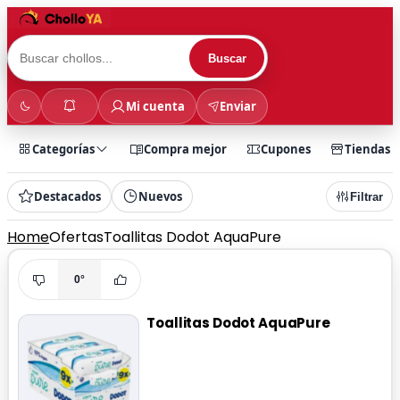
Buscar
Mi cuenta
Enviar
Categorías
Compra mejor
Cupones
Tiendas
Destacados
Nuevos
Filtrar
Home
Ofertas
Toallitas Dodot AquaPure
0°
Toallitas Dodot AquaPure