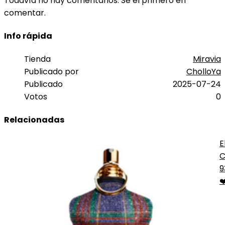
Todavía no hay comentarios. Sé el primero en
comentar.
Info rápida
Tienda
Miravia
Publicado por
CholloYa
Publicado
2025-07-24
Votos
0
Relacionadas
E
C
E
9
❤