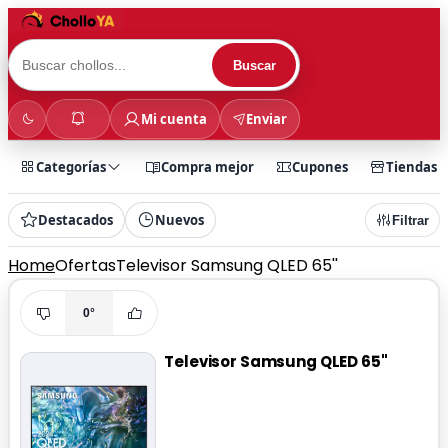
Buscar
Mi cuenta
Enviar
Categorías
Compra mejor
Cupones
Tiendas
Destacados
Nuevos
Filtrar
Home
Ofertas
Televisor Samsung QLED 65''
0°
Televisor Samsung QLED 65''